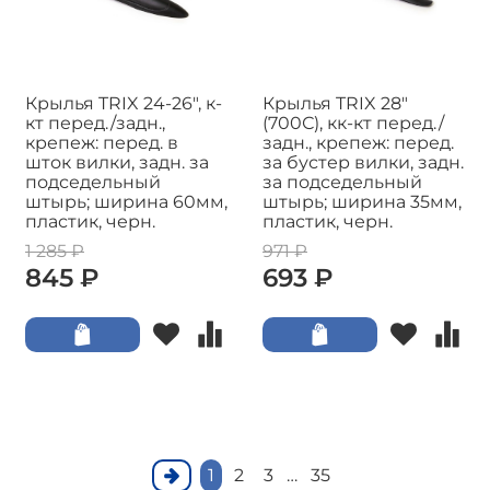
Крылья TRIX 24-26", к-
Крылья TRIX 28"
кт перед./задн.,
(700С), кк-кт перед./
крепеж: перед. в
задн., крепеж: перед.
шток вилки, задн. за
за бустер вилки, задн.
подседельный
за подседельный
штырь; ширина 60мм,
штырь; ширина 35мм,
пластик, черн.
пластик, черн.
1 285 ₽
971 ₽
845 ₽
693 ₽
1
2
3
…
35