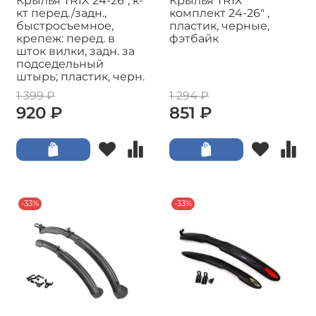
Крылья TRIX 24-26", к-
Крылья TRIX
кт перед./задн.,
комплект 24-26" ,
быстросъемное,
пластик, черные,
крепеж: перед. в
фэтбайк
шток вилки, задн. за
подседельный
штырь; пластик, черн.
1 399 ₽
1 294 ₽
920 ₽
851 ₽
-33%
-33%