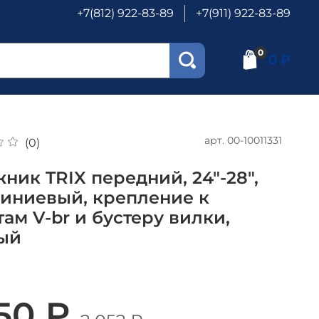
+7(812) 922-83-89
+7(911) 922-83-89
0
0 ₽
арт.
00-10011331
(0)
ник TRIX передний, 24"-28",
иниевый, крепление к
ам V-br и бустеру вилки,
ый
350 ₽