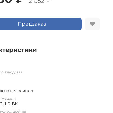
2 052 ₽
Предзаказ
ктеристики
роизводства
к на велосипед
е модели
2x1-0-BK
колес, дюймы