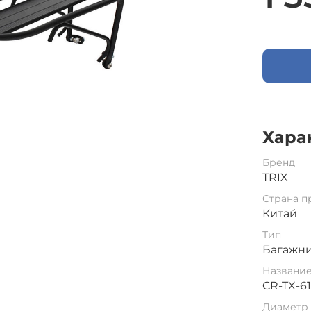
Хара
Бренд
TRIX
Страна п
Китай
Тип
Багажни
Названи
CR-TX-61
Диаметр 