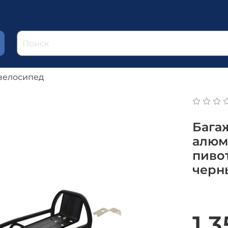
велосипед
Багаж
алюм
пивот
черн
1 