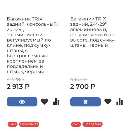
Багажник TRIX
Багажник TRIX
задний, консольный,
задний, 24"-29",
20"-29",
алюминиевый,
алюминиевый,
регулируемый по
регулируемый по
высоте, под сумку-
длине, под сумку-
штаны, черный
штаны, с
быстросъемным
креплением за
подседельный
штырь, черный
4 428 ₽
4 104 ₽
2 913 ₽
2 700 ₽
-34%
Предзаказ
-34%
Предзаказ