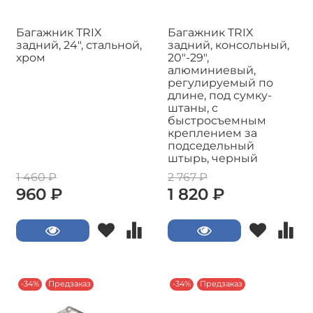
Багажник TRIX
Багажник TRIX
задний, 24", стальной,
задний, консольный,
хром
20"-29",
алюминиевый,
регулируемый по
длине, под сумку-
штаны, с
быстросъемным
креплением за
подседельный
штырь, черный
1 460 ₽
2 767 ₽
960 ₽
1 820 ₽
-34%
Предзаказ
-34%
Предзаказ