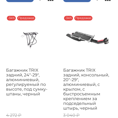
-34%
Предзаказ
-34%
Предзаказ
Багажник TRIX
Багажник TRIX
задний, 24"-29",
задний, консольный,
алюминиевый,
20"-29",
регулируемый по
алюминиевый, с
высоте, под сумку-
крылом, с
штаны, черный
быстросъемным
креплением за
подседельный
штырь, черный
4 272 ₽
3 040 ₽