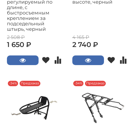
регулируемый по
высоте, черный
длине, с
быстросъемным
креплением за
подседельный
штырь, черный
2 508 ₽
4 165 ₽
1 650 ₽
2 740 ₽
-34%
Предзаказ
-34%
Предзаказ