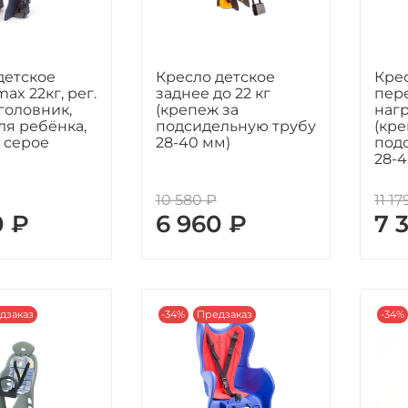
детское
Кресло детское
Кре
ax 22кг, рег.
заднее до 22 кг
пере
дголовник,
(крепеж за
нагр
ля ребёнка,
подсидельную трубу
(кре
, серое
28-40 мм)
под
28-4
10 580 ₽
11 17
0 ₽
6 960 ₽
7 
дзаказ
-34%
Предзаказ
-34%