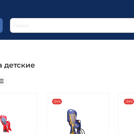
а детские
-34%
-34%