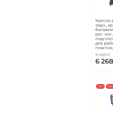
Кресло 
задн., к
багажник
рег. ног,
подголо
для реб
пластик,
9 465 ₽
6 26
-24%
Пре