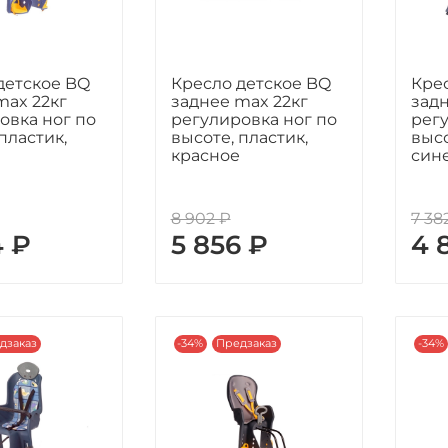
детское BQ
Кресло детское BQ
Кре
max 22кг
заднее max 22кг
задн
овка ног по
регулировка ног по
регу
пластик,
высоте, пластик,
высо
красное
син
8 902 ₽
7 38
4 ₽
5 856 ₽
4 
дзаказ
-34%
Предзаказ
-34%