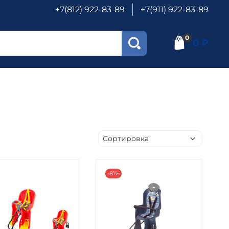
+7(812) 922-83-89
+7(911) 922-83-89
0
0 ₽
-81%