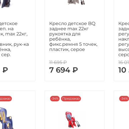
детское
Кресло детское BQ
Кре
реп. на
заднее max 22кг
задн
, max 22кг,
рукоятка для
рег
ребёнка,
накл
вник, рук-ка
фикс.ремня 5 точек,
регу
ёнка,
пластик, серое
высо
 сер.
сер
11 695 ₽
16 0
8 ₽
7 694 ₽
10
дзаказ
-34%
Предзаказ
-34%