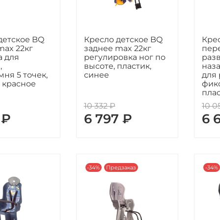
детское BQ
Кресло детское BQ
Кре
max 22кг
заднее max 22кг
пер
а для
регулировка ног по
раз
,
высоте, пластик,
наза
мня 5 точек,
синее
для 
, красное
фикс
плас
10 332 ₽
10 0
 ₽
6 797 ₽
6 
-34%
Предзаказ
-34%