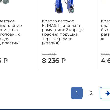
детское
Кресло детское
Кре
 крепление
ELIBAS T (крепл.на
плас
жник, max
раму), синий корпус,
быс
дголовник,
красная подушка,
раму
а для
черные ремни
кг
 пластик,
(Италия)
12 519 ₽
6 99
5 ₽
8 236 ₽
4 
1
2