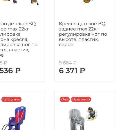
сло детское BQ
Кресло детское BQ
ее max 22кг
заднее max 22кг
улировка
регулировка ног по
она кресла,
высоте, пластик,
лировка ног по
серое
те, пластик,
ое
15 ₽
9 684 ₽
 536 ₽
6 371 ₽
Предзаказ
-34%
Предзаказ