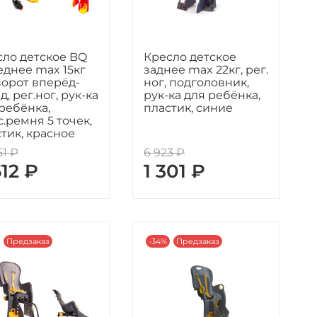
сло детское BQ
Кресло детское
еднее max 15кг
заднее max 22кг, рег.
ворот вперёд-
ног, подголовник,
д, рег.ног, рук-ка
рук-ка для ребёнка,
ребёнка,
пластик, синие
.ремня 5 точек,
тик, красное
51 ₽
6 923 ₽
612 ₽
1 301 ₽
Предзаказ
-34%
Предзаказ