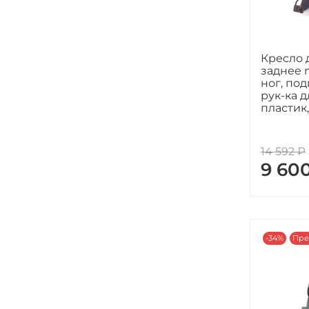
Кресло 
заднее m
ног, по
рук-ка д
пластик
14 592 ₽
9 60
-34%
Пре