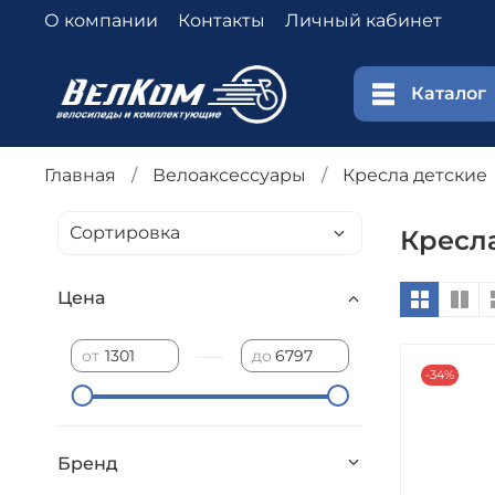
О компании
Контакты
Личный кабинет
Каталог
Главная
Велоаксессуары
Кресла детские
Кресл
Цена
—
от
до
-34%
Бренд