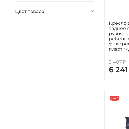
Цвет товара
Кресло 
заднее 
рукоятк
ребёнка
фикс.ре
пластик
9 487 ₽
6 241
-34%