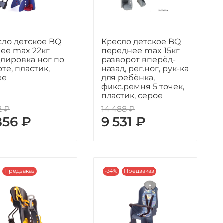
сло детское BQ
Кресло детское BQ
ее max 22кг
переднее max 15кг
лировка ног по
разворот вперёд-
те, пластик,
назад, рег.ног, рук-ка
ее
для ребёнка,
фикс.ремня 5 точек,
пластик, серое
2 ₽
14 488 ₽
856 ₽
9 531 ₽
Предзаказ
-34%
Предзаказ