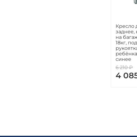
Кресло 
заднее,
на бага
18кг, по
рукоятк
ребёнка,
синее
6 210 ₽
4 08