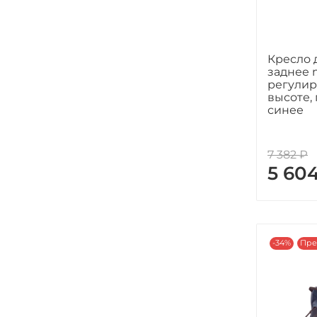
Кресло 
заднее 
регулир
высоте, 
синее
7 382 ₽
5 60
-34%
Пре