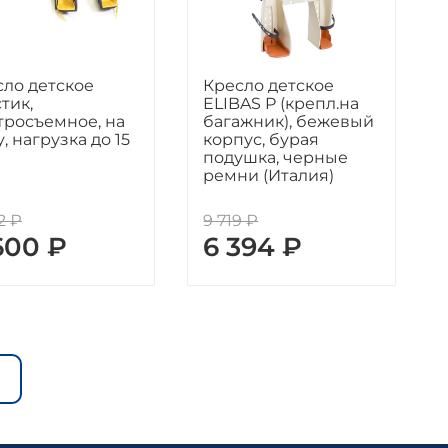
сло детское
Кресло детское
тик,
ELIBAS P (крепл.на
тросъемное, на
багажник), бежевый
, нагрузка до 15
корпус, бурая
подушка, черные
ремни (Италия)
2 ₽
9 719 ₽
600 ₽
6 394 ₽