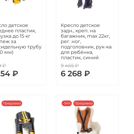
сло детское
Кресло детское
днее пластик,
задн., креп. на
узка до 15 кг
багажник, max 22кг,
пеж за
рег. ног,
сидельную трубу
подголовник, рук-ка
0 мм)
для ребёнка,
пластик, синий
9 ₽
9 465 ₽
354 ₽
6 268 ₽
Предзаказ
-34%
Предзаказ