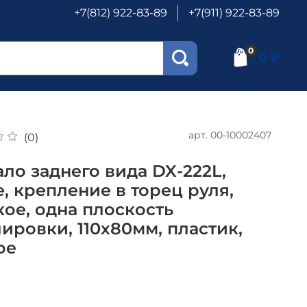
+7(812) 922-83-89
+7(911) 922-83-89
0
0 ₽
арт.
00-10002407
(0)
ло заднего вида DX-222L,
, крепление в торец руля,
кое, одна плоскость
ировки, 110х80мм, пластик,
ое