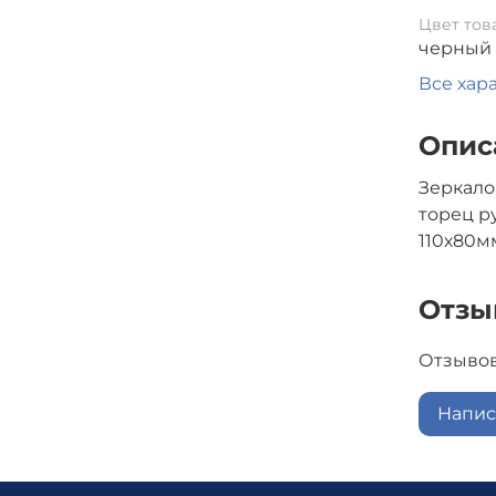
Цвет тов
черный
Все хар
Опис
Зеркало
торец р
110х80м
Отзы
Отзывов
Напис