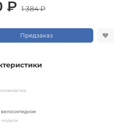
0 ₽
1 384 ₽
Предзаказ
ктеристики
роизводства
 велосипедное
е модели