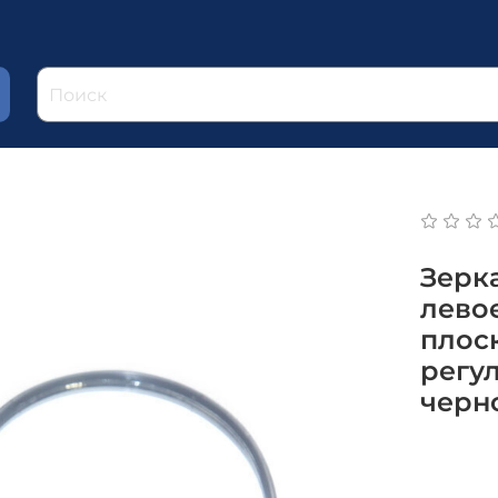
Зерка
левое
плос
регул
черн