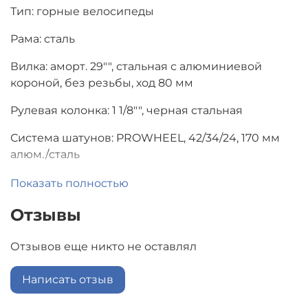
Тип: горные велосипеды
Рама: сталь
Вилка: аморт. 29"", стальная с алюминиевой
короной, без резьбы, ход 80 мм
Рулевая колонка: 1 1/8"", черная стальная
Система шатунов: PROWHEEL, 42/34/24, 170 мм
алюм./сталь
Педали: 9/16"" платформы, с подшипниками,
Показать полностью
пластик
Отзывы
Каретка: картридж закрытоого типа
Отзывов еще никто не оставлял
Тещотка: 14-28 зубьев
Написать отзыв
Цепь: 7 скор. 1/2х3/32, 114L