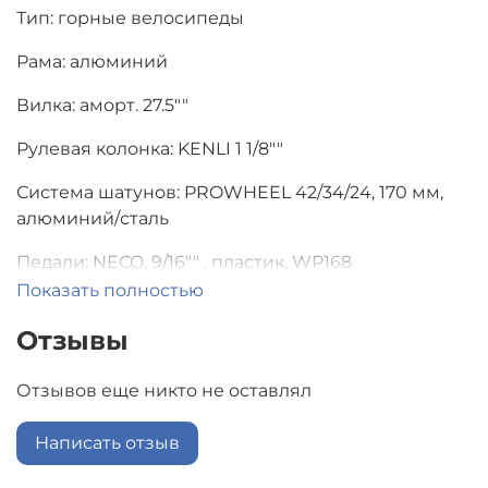
Тип: горные велосипеды
Рама: алюминий
Вилка: аморт. 27.5""
Рулевая колонка: KENLI 1 1/8""
Система шатунов: PROWHEEL 42/34/24, 170 мм,
алюминий/сталь
Педали: NECO, 9/16"" , пластик, WP168
Показать полностью
Каретка: KENLI картридж 122 мм
Отзывы
Трещотка: 14-28 зуба
Отзывов еще никто не оставлял
Цепь: 7 скор. 1/2х3/32
Тормоза: дисковые механические, роторы 160 мм
Написать отзыв
6 болтов