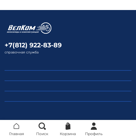
Тормозные ручки: алюминиевые
Передний переключатель: MICROSHIFT, FD-M20,
34.9mm
Задний переключатель: SHIMANO, RD-TZ500
+7(812) 922-83-89
Переключатели на руле (манетки, шифтеры):
справочная служба
SHIMANO, ST-EF500 3х7
Обода: алюминиевые двойные 27,5"" A/V
Спицы: 14G, черные, сталь
Покрышки: KENDA 27,5х2,10 K1162
Ручки (грипсы): 125 мм
Седло: HOGGER, sport 170х270 мм
Количество передач: 21
Главная
Поиск
Корзина
Профиль