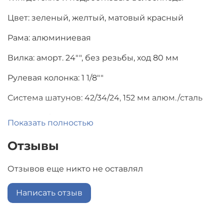
Цвет: зеленый, желтый, матовый красный
Рама: алюминиевая
Вилка: аморт. 24"", без резьбы, ход 80 мм
Рулевая колонка: 1 1/8""
Система шатунов: 42/34/24, 152 мм алюм./сталь
Педали: 9/16"", пластик
Показать полностью
Каретка: картридж закрытого типа
Отзывы
Трещотка: 14-28 зубьев
Отзывов еще никто не оставлял
Цепь: 7 скор., 1/2х3/32
Написать отзыв
Тормоза: дисковые механические, роторы 160 мм
6 болтов