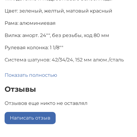
Цвет: зеленый, желтый, матовый красный
Рама: алюминиевая
Вилка: аморт. 24"", без резьбы, ход 80 мм
Рулевая колонка: 1 1/8""
Система шатунов: 42/34/24, 152 мм алюм./сталь
Педали: 9/16"", пластик
Показать полностью
Каретка: картридж закрытого типа
Отзывы
Трещотка: 14-28 зубьев
Отзывов еще никто не оставлял
Цепь: 7 скор., 1/2х3/32
Написать отзыв
Тормоза: дисковые механические, роторы 160 мм
6 болтов