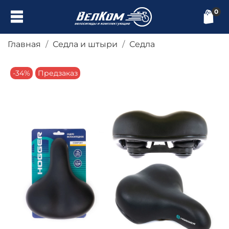
0
Главная
Седла и штыри
Седла
-34%
Предзаказ