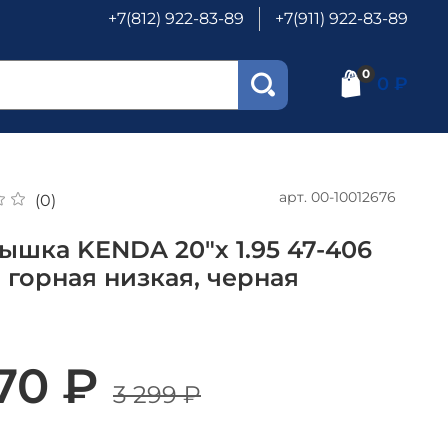
+7(812) 922-83-89
+7(911) 922-83-89
0
0 ₽
арт.
00-10012676
(0)
ышка KENDA 20"х 1.95 47-406
, горная низкая, черная
170 ₽
3 299 ₽