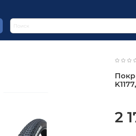
и
Покр
K1177
2 