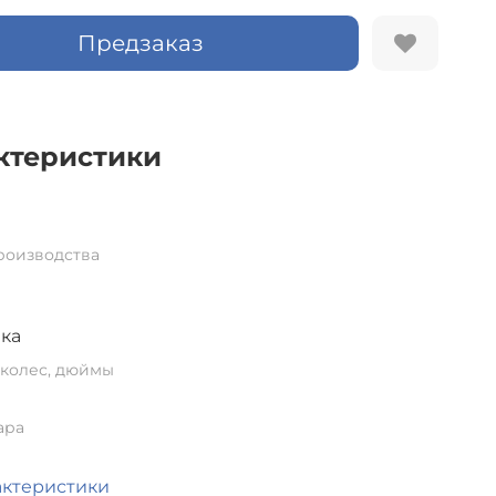
Предзаказ
ктеристики
роизводства
ка
колес, дюймы
ара
актеристики