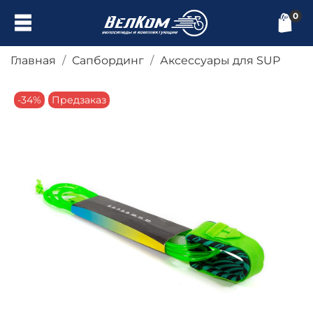
0
Главная
Сапбординг
Аксессуары для SUP
-34%
Предзаказ