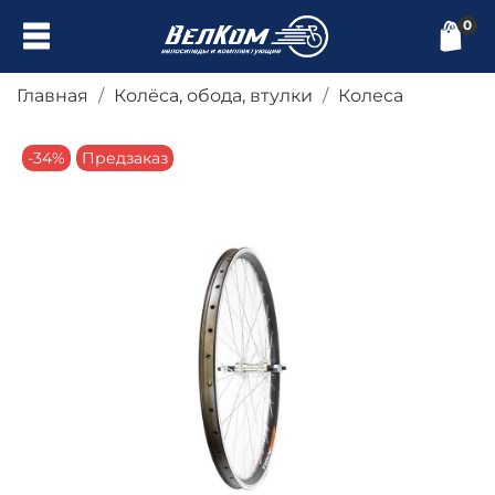
0
Главная
Колёса, обода, втулки
Колеса
-34%
Предзаказ