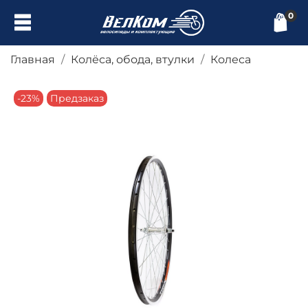
0
Главная
Колёса, обода, втулки
Колеса
-23%
Предзаказ