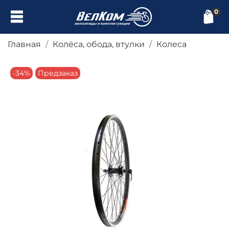
0
Главная
Колёса, обода, втулки
Колеса
-34%
Предзаказ