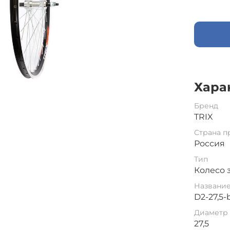
Хара
Бренд
TRIX
Страна п
Россия
Тип
Колесо 
Названи
D2-27,5-
Диаметр 
27,5