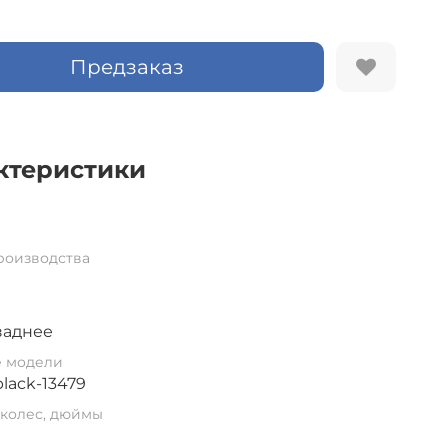
Предзаказ
ктеристики
роизводства
заднее
е модели
black-13479
колес, дюймы