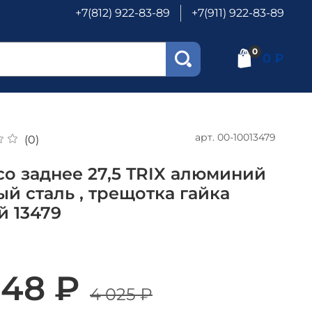
+7(812) 922-83-89
+7(911) 922-83-89
0
0 ₽
арт.
00-10013479
(0)
со заднее 27,5 TRIX алюминий
й сталь , трещотка гайка
й 13479
648 ₽
4 025 ₽