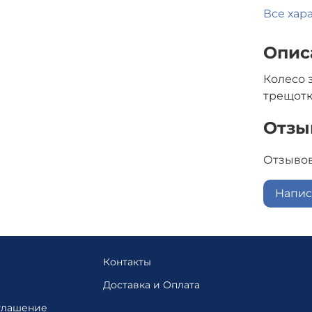
Все хар
Опис
Колесо 
трещотк
Отзы
Отзывов
Напис
Контакты
Доставка и Оплата
глашение