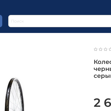
Коле
черны
серы
2 