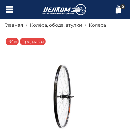
0
Главная
Колёса, обода, втулки
Колеса
-34%
Предзаказ