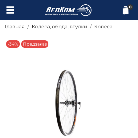
0
Главная
Колёса, обода, втулки
Колеса
-34%
Предзаказ