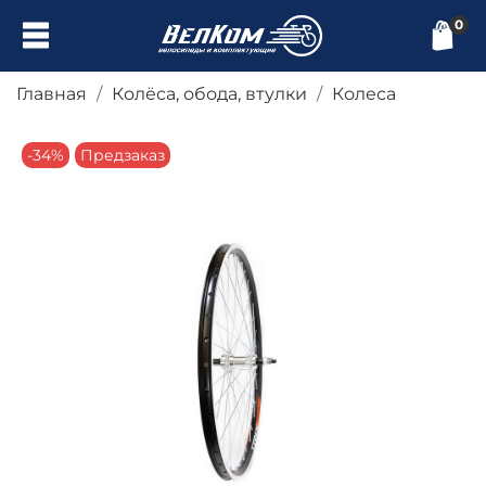
0
Главная
Колёса, обода, втулки
Колеса
-34%
Предзаказ