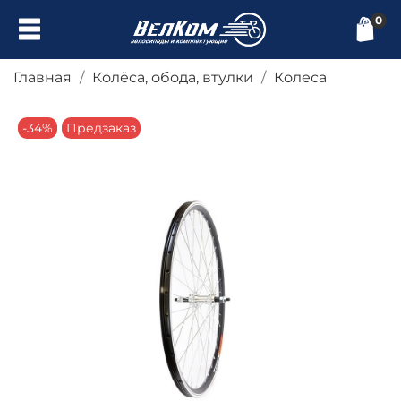
0
Главная
Колёса, обода, втулки
Колеса
-34%
Предзаказ