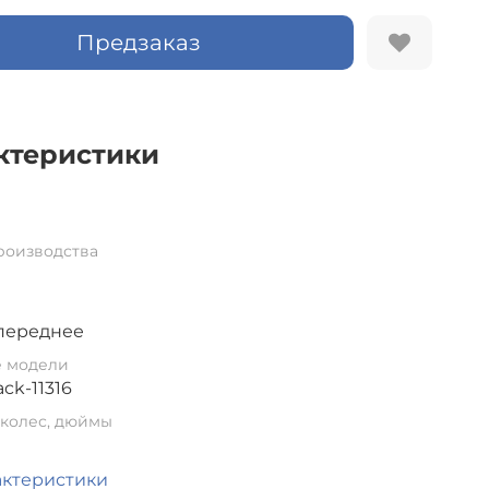
Предзаказ
ктеристики
роизводства
переднее
е модели
ack-11316
колес, дюймы
актеристики