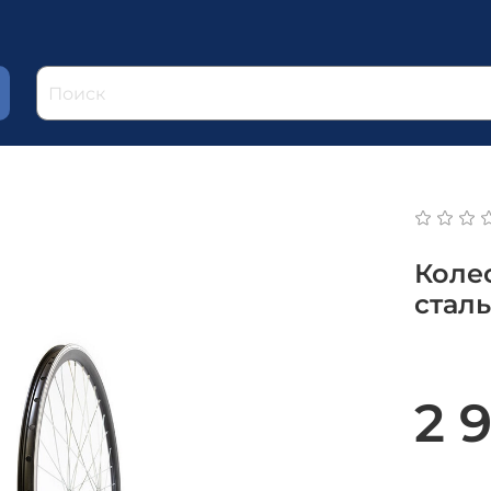
Коле
сталь
2 