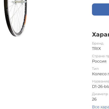
Хара
Бренд
TRIX
Страна п
Россия
Тип
Колесо 
Названи
D1-26-bl
Диаметр 
26
Все хар