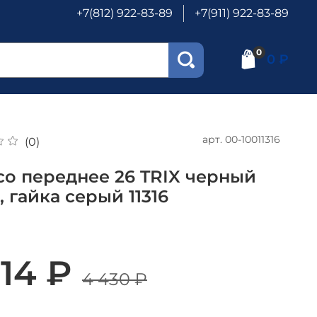
+7(812) 922-83-89
+7(911) 922-83-89
0
0 ₽
арт.
00-10011316
(0)
со переднее 26 TRIX черный
, гайка серый 11316
914 ₽
4 430 ₽