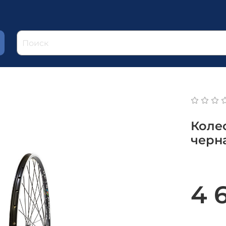
Коле
черн
4 