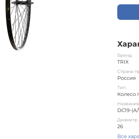
Хара
Бренд
TRIX
Страна п
Россия
Тип
Колесо 
Названи
DС19-(А/
Диаметр 
26
Все хар