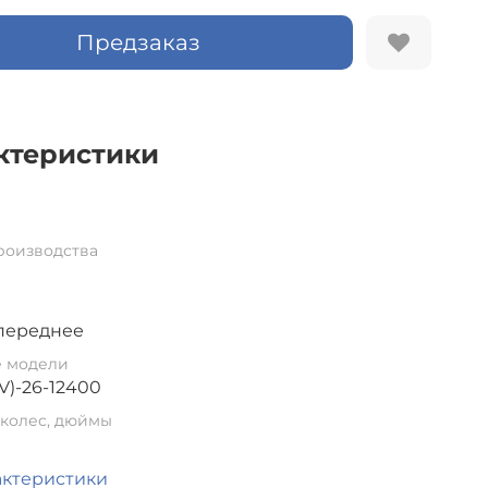
Предзаказ
ктеристики
роизводства
переднее
е модели
V)-26-12400
колес, дюймы
актеристики