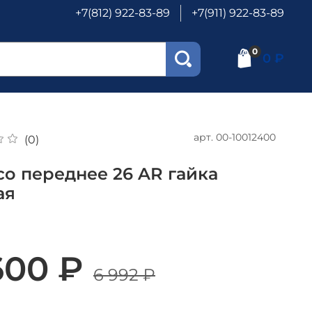
+7(812) 922-83-89
+7(911) 922-83-89
0
0 ₽
арт.
00-10012400
(0)
со переднее 26 AR гайка
ая
600 ₽
6 992 ₽