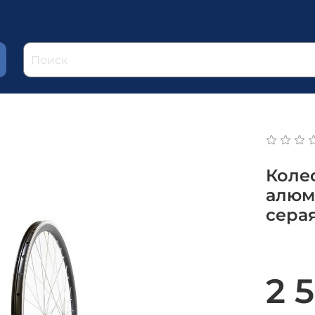
Коле
алюм
сера
2 