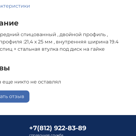
актеристики
ание
редний спицованный , двойной профиль ,
рофиля :21,4 х 25 мм , внутренняя ширина 19.4
 спиц + стальная втулка под диск на гайке
вы
 еще никто не оставлял
ать отзыв
+7(812) 922-83-89
справочная служба