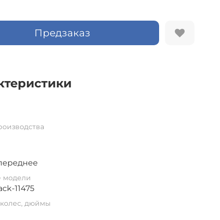
Предзаказ
ктеристики
роизводства
переднее
е модели
ack-11475
колес, дюймы