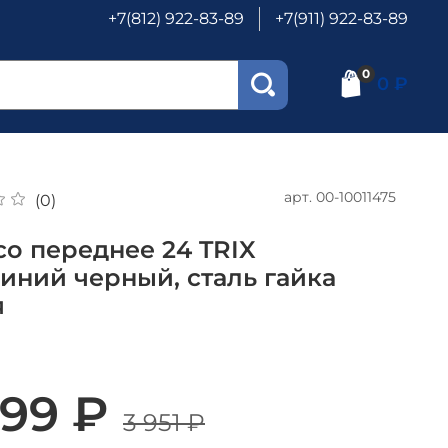
+7(812) 922-83-89
+7(911) 922-83-89
0
0 ₽
арт.
00-10011475
(0)
со переднее 24 TRIX
иний черный, сталь гайка
я
599 ₽
3 951 ₽