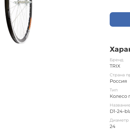
Хара
Бренд
TRIX
Страна п
Россия
Тип
Колесо 
Названи
D1-24-bl
Диаметр 
24