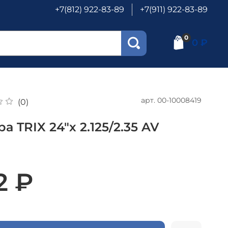
+7(812) 922-83-89
+7(911) 922-83-89
0
0 ₽
арт.
00-10008419
(0)
а TRIX 24"х 2.125/2.35 AV
2 ₽