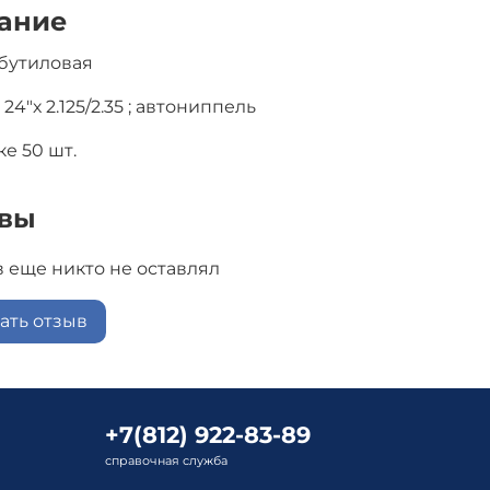
ание
бутиловая
 24"х 2.125/2.35 ; автониппель
е 50 шт.
вы
 еще никто не оставлял
ать отзыв
+7(812) 922-83-89
справочная служба