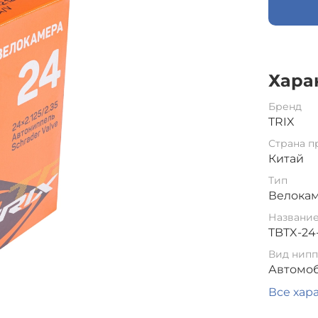
Хара
Бренд
TRIX
Страна п
Китай
Тип
Велока
Названи
TBTX-24
Вид нипп
Автомоб
Все хар