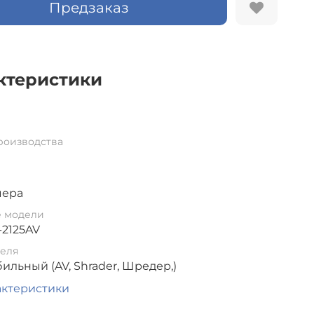
Предзаказ
ктеристики
роизводства
мера
е модели
-2125AV
еля
ильный (AV, Shrader, Шредер,)
актеристики