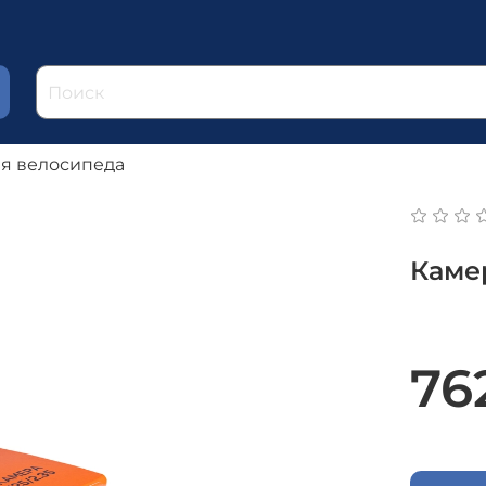
я велосипеда
Камер
76