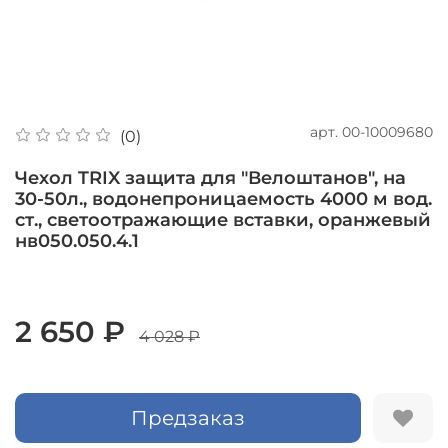
арт.
00-10009680
(0)
Чехол TRIX защита для "Велоштанов", на
30-50л., водонепроницаемость 4000 м вод.
ст., светоотражающие вставки, оранжевый
нв050.050.4.1
2 650 ₽
4 028 ₽
Предзаказ