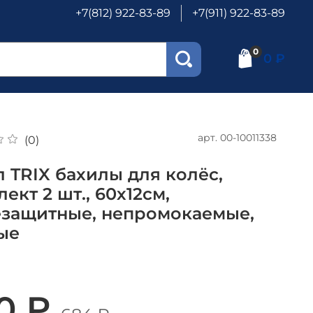
+7(812) 922-83-89
+7(911) 922-83-89
0
0 ₽
арт.
00-10011338
(0)
 TRIX бахилы для колёс,
ект 2 шт., 60х12см,
езащитные, непромокаемые,
ые
0 ₽