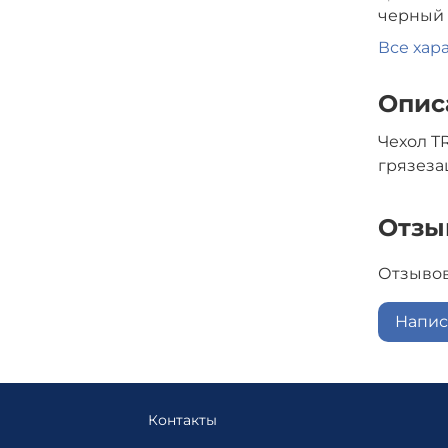
черный
Все хар
Опис
Чехол TR
грязеза
Отзы
Отзывов
Напис
Контакты