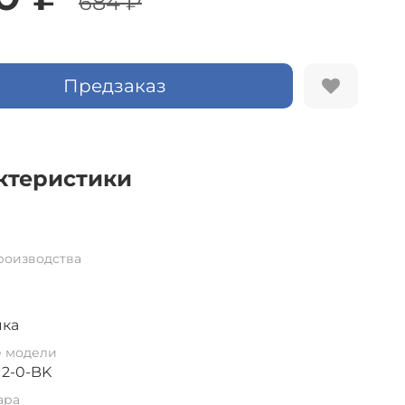
684 ₽
Предзаказ
ктеристики
роизводства
мка
е модели
12-0-BK
ара