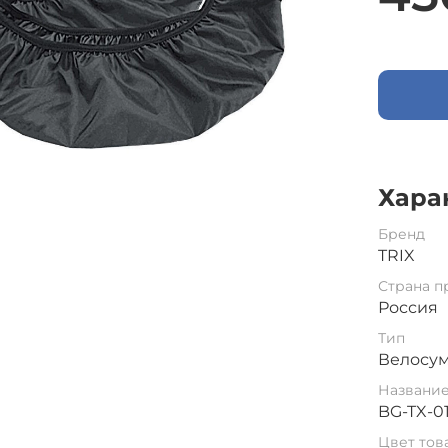
Хара
Бренд
TRIX
Страна п
Россия
Тип
Велосу
Названи
BG-TX-0
Цвет тов