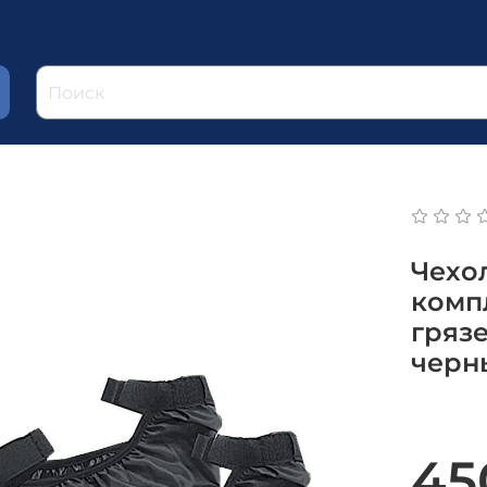
Чехол
компл
гряз
черн
45